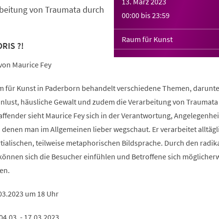
13. März 2023
beitung von Traumata durch
00:00
bis
23:59
Raum für Kunst
RIS ?!
 von Maurice Fey
m für Kunst in Paderborn behandelt verschiedene Themen, darunte
 Unlust, häusliche Gewalt und zudem die Verarbeitung von Traumata
affender sieht Maurice Fey sich in der Verantwortung, Angelegenhei
 denen man im Allgemeinen lieber wegschaut. Er verarbeitet alltägl
tialischen, teilweise metaphorischen Bildsprache. Durch den radik
können sich die Besucher einfühlen und Betroffene sich möglicherw
en.
.03.2023 um 18 Uhr
04.03. - 17.03.2023