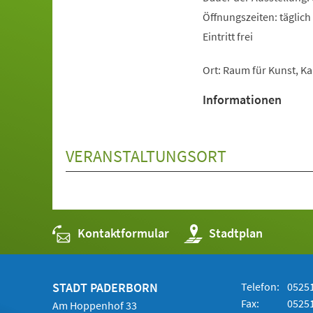
Öffnungszeiten: täglich 
Eintritt frei
Ort: Raum für Kunst, K
Informationen
VERANSTALTUNGSORT
Kontaktformular
(Öffnet
Stadtplan
in
einem
neuen
Tab)
STADT PADERBORN
Telefon:
05251
Fax:
05251
Am Hoppenhof 33