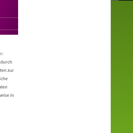
r:
 durch
ten zur
iche
alen
eise in