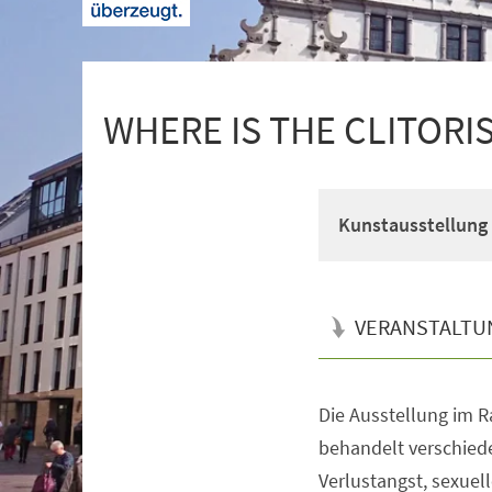
+
1
WHERE IS THE CLITORIS
Kunstausstellung
VERANSTALTU
Die Ausstellung im R
Veranstaltungsinformationen
behandelt verschied
Verlustangst, sexuel