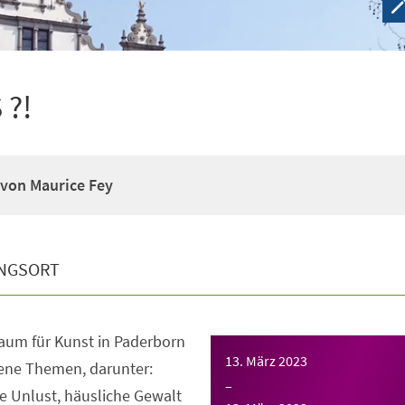
 ?!
 von Maurice Fey
NGSORT
aum für Kunst in Paderborn
13. März 2023
ene Themen, darunter:
–
le Unlust, häusliche Gewalt