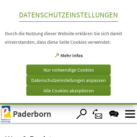
Inhalt anspringen
DATENSCHUTZEINSTELLUNGEN
Durch die Nutzung dieser Website erklären Sie sich damit
einverstanden, dass diese Seite Cookies verwendet.
(Öffnet
Mehr Infos
in
einem
Nur notwendige Cookies
neuen
Tab)
Datenschutzeinstellungen anpassen
Alle Cookies akzeptieren
Visuelle
Paderborn
Assistenzsoftware
öffnen.