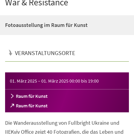
War & Resistance
Fotoausstellung im Raum für Kunst
VERANSTALTUNGSORTE
Veranstaltungsinformationen
01. März 2025
–
01. März 2025
00:00
bis
19:00
Raum für Kunst
(Öffnet
Raum für Kunst
in
einem
Die Wanderausstellung von Fullbright Ukraine und
neuen
Tab)
IIEKyiv Office zeigt 40 Fotografien, die das Leben und