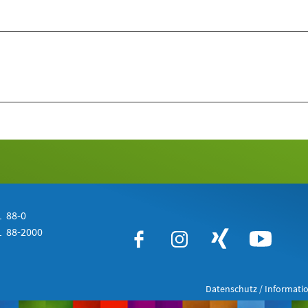
 88-0
 88-2000
Datenschutz / Informatio