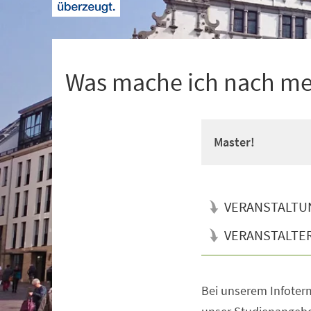
+
1
Was mache ich nach m
Master!
VERANSTALTU
VERANSTALTE
Bei unserem Infoterm
Veranstaltungsinformationen