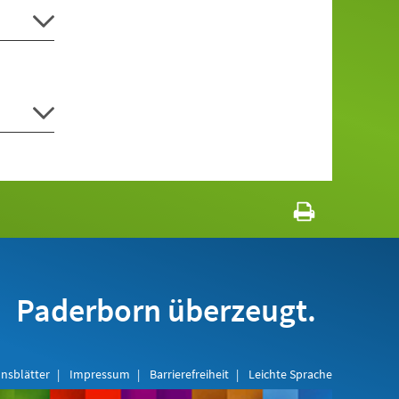
Paderborn überzeugt.
nsblätter
Impressum
Barrierefreiheit
Leichte Sprache