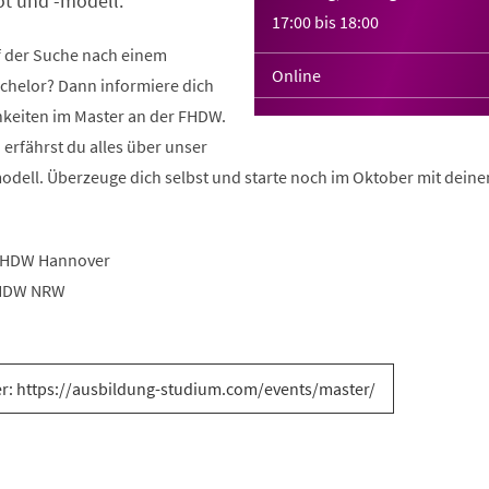
t und -modell.
17:00
bis
18:00
f der Suche nach einem
Online
chelor? Dann informiere dich
chkeiten im Master an der FHDW.
erfährst du alles über unser
dell. Überzeuge dich selbst und starte noch im Oktober mit dein
, FHDW Hannover
FHDW NRW
r: https://ausbildung-studium.com/events/master/