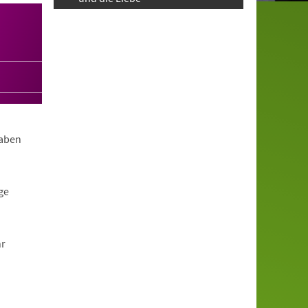
haben
ge
hr