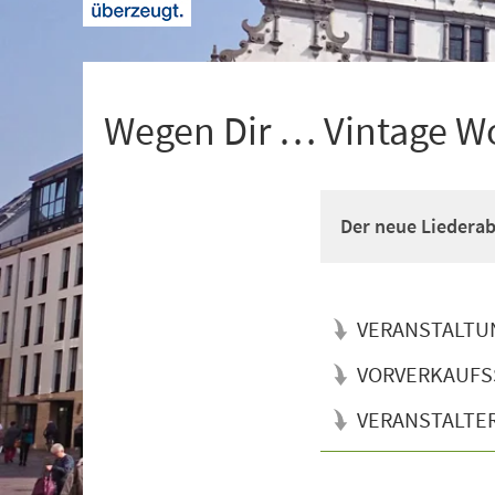
+
1
Wegen Dir … Vintage W
Der neue Liederab
VERANSTALTU
VORVERKAUFS
VERANSTALTE