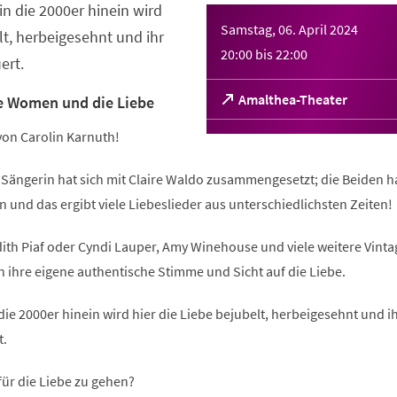
in die 2000er hinein wird
Samstag, 06. April 2024
lt, herbeigesehnt und ihr
20:00
bis
22:00
ert.
(Öffnet
Amalthea-Theater
e Women und die Liebe
in
einem
on Carolin Karnuth!
neuen
Tab)
 Sängerin hat sich mit Claire Waldo zusammengesetzt; die Beiden 
und das ergibt viele Liebeslieder aus unterschiedlichsten Zeiten!
dith Piaf oder Cyndi Lauper, Amy Winehouse und viele weitere Vinta
 ihre eigene authentische Stimme und Sicht auf die Liebe.
die 2000er hinein wird hier die Liebe bejubelt, herbeigesehnt und i
t.
 für die Liebe zu gehen?