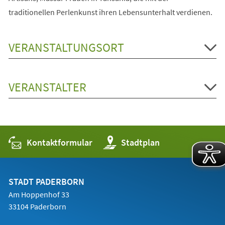
traditionellen Perlenkunst ihren Lebensunterhalt verdienen.
VERANSTALTUNGSORT
VERANSTALTER
Kontaktformular
(Öffnet
Stadtplan
in
einem
neuen
Tab)
STADT PADERBORN
Am Hoppenhof 33
33104 Paderborn