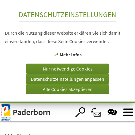
Inhalt anspringen
DATENSCHUTZEINSTELLUNGEN
Durch die Nutzung dieser Website erklären Sie sich damit
einverstanden, dass diese Seite Cookies verwendet.
(Öffnet
Mehr Infos
in
einem
Nur notwendige Cookies
neuen
Tab)
Datenschutzeinstellungen anpassen
Alle Cookies akzeptieren
Visuelle
Paderborn
Assistenzsoftware
öffnen.