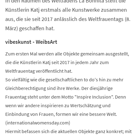
In den Räumen des Weltladens La Bohnita stellt die
neuen
Tab)
Künstlerin Katj erstmals alle Kunstwerke zusammen
aus, die sie seit 2017 anlässlich des Weltfrauentags (8.
März) geschaffen hat.
vibeskunst - WeibsArt
Zum ersten Mal werden alle Objekte gemeinsam ausgestellt,
die die Künstlerin Katj seit 2017 in jedem Jahr zum
Weltfrauentag veröffentlicht hat.
So vielfältig wie die gesellschaftlichen to do's hin zu mehr
Gleichberechtigung sind ihre Werke. Der diesjährige
Frauentag steht unter dem Motto "Inspire Inclusion". Denn
wenn wir andere inspirieren zu Wertschätzung und
Einbindung von Frauen, formen wir eine bessere Welt.
(internationalwomensday.com)
Hiermit befassen sich die aktuellen Objekte ganz konkret; mit