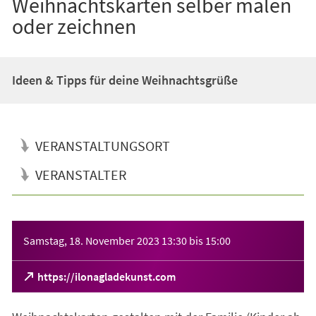
Weihnachtskarten selber malen
oder zeichnen
Ideen & Tipps für deine Weihnachtsgrüße
VERANSTALTUNGSORT
VERANSTALTER
Veranstaltungsinformationen
Samstag, 18. November 2023
13:30
bis
15:00
(Öffnet
https://ilonagladekunst.com
in
einem