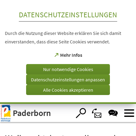
Inhalt anspringen
DATENSCHUTZEINSTELLUNGEN
Durch die Nutzung dieser Website erklären Sie sich damit
einverstanden, dass diese Seite Cookies verwendet.
(Öffnet
Mehr Infos
in
einem
Nur notwendige Cookies
neuen
Tab)
Datenschutzeinstellungen anpassen
Alle Cookies akzeptieren
Visuelle
Paderborn
Assistenzsoftware
öffnen.