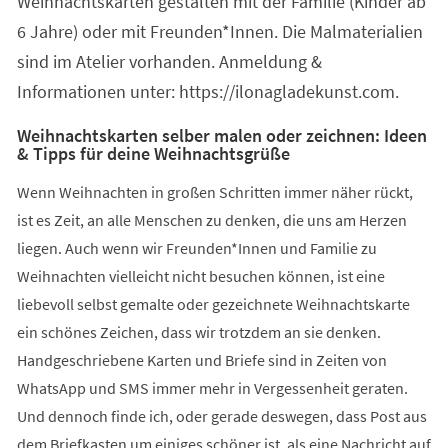
Weihnachtskarten gestalten mit der Familie (Kinder ab
neuen
Tab)
6 Jahre) oder mit Freunden*Innen. Die Malmaterialien
sind im Atelier vorhanden. Anmeldung &
Informationen unter: https://ilonagladekunst.com.
Weihnachtskarten selber malen oder zeichnen: Ideen
& Tipps für deine Weihnachtsgrüße
Wenn Weihnachten in großen Schritten immer näher rückt,
ist es Zeit, an alle Menschen zu denken, die uns am Herzen
liegen. Auch wenn wir Freunden*Innen und Familie zu
Weihnachten vielleicht nicht besuchen können, ist eine
liebevoll selbst gemalte oder gezeichnete Weihnachtskarte
ein schönes Zeichen, dass wir trotzdem an sie denken.
Handgeschriebene Karten und Briefe sind in Zeiten von
WhatsApp und SMS immer mehr in Vergessenheit geraten.
Und dennoch finde ich, oder gerade deswegen, dass Post aus
dem Briefkasten um einiges schöner ist, als eine Nachricht auf