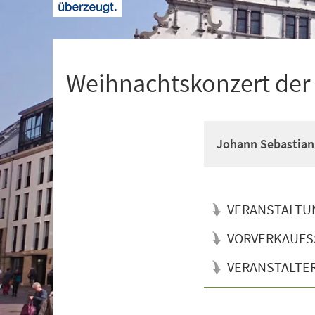
+
1
Weihnachtskonzert de
Johann Sebastian
VERANSTALTU
VORVERKAUFS
VERANSTALTE