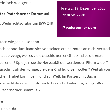
einfach wie genial.
Freitag, 19. Dezember 2025
der Paderborner Dommusik
19:30
bis
22:00
: Weihnachtsoratorium BWV 248
(Öffnet
Paderborner Dom
in
einem
nfach wie genial. Johann
neuen
Tab)
chtsoratorium kann sich von seinen ersten Noten an nicht versteck
ut erzeugt, weil es viele Geschichten erzählt. Sind es die ersten
orenen? Spiegeln sie die Nervosität der werdenden Eltern wider?
Marschmusik der Könige, die dem Kind huldigen wollen? Weit ab von
en Trubel kommt ein Kind zur Welt. Im Konzert mit Bachs
schieht das auch heute noch. Herzliche Einladung zum großen
r Paderborner Dommusik!
rn
| 19:30 Uhr