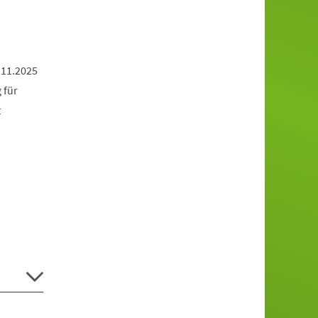
.11.2025
 für
t