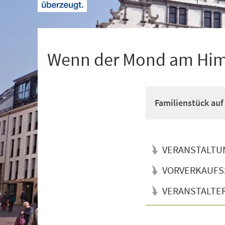
+
1
Wenn der Mond am Himm
Familienstück auf
VERANSTALTU
VORVERKAUFS
VERANSTALTE