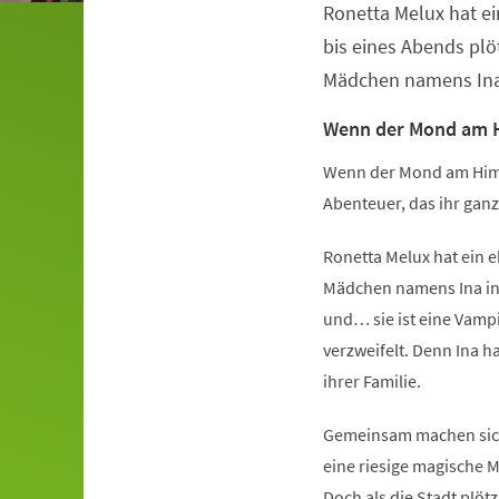
Ronetta Melux hat ei
Veranstaltungsinformationen
bis eines Abends plö
Mädchen namens Ina i
Wenn der Mond am H
Wenn der Mond am Himme
Abenteuer, das ihr gan
Ronetta Melux hat ein e
Mädchen namens Ina in i
und… sie ist eine Vampir
verzweifelt. Denn Ina h
ihrer Familie.
Gemeinsam machen sich 
eine riesige magische M
Doch als die Stadt plöt