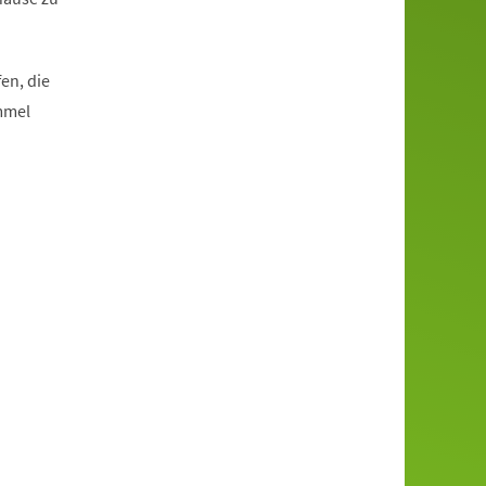
en, die
mmel