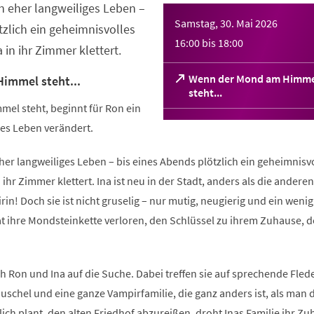
n eher langweiliges Leben –
Samstag, 30. Mai 2026
tzlich ein geheimnisvolles
16:00
bis
18:00
n ihr Zimmer klettert.
Wenn der Mond am Himme
immel steht...
(Öffnet
steht...
in
l steht, beginnt für Ron ein
einem
zes Leben verändert.
neuen
Tab)
her langweiliges Leben – bis eines Abends plötzlich ein geheimnisv
hr Zimmer klettert. Ina ist neu in der Stadt, anders als die andere
in! Doch sie ist nicht gruselig – nur mutig, neugierig und ein wenig
at ihre Mondsteinkette verloren, den Schlüssel zu ihrem Zuhause, d
Ron und Ina auf die Suche. Dabei treffen sie auf sprechende Fle
uschel und eine ganze Vampirfamilie, die ganz anders ist, als man 
zlich plant, den alten Friedhof abzureißen, droht Inas Familie ihr Z