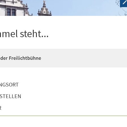
el steht...
 der Freilichtbühne
NGSORT
STELLEN
R