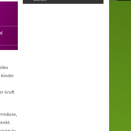
l
olles
n Kinder
er Gruft
dermäuse,
denkt.
uhause zu