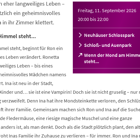
n eher langweiliges Leben –
Freitag, 11. September 2026
tzlich ein geheimnisvolles
20:00
bis
22:00
n ihr Zimmer klettert.
Neuhäuser Schlosspark
immel steht...
Schloß- und Auenpark
l steht, beginnt für Ron ein
Wenn der Mond am Himme
zes Leben verändert. Ronetta
(Öffnet
steht...
weiliges Leben – bis eines
in
einem
geheimnisvolles Mädchen namens
neuen
t. Ina ist neu in der Stadt,
Tab)
inder und… sie ist eine Vampirin! Doch sie ist nicht gruselig – nur 
 verzweifelt. Denn Ina hat ihre Mondsteinkette verloren, den Schlü
ft ihrer Familie. Gemeinsam machen sich Ron und Ina auf die Suche
ende Fledermäuse, eine riesige magische Muschel und eine ganze
anders ist, als man denkt. Doch als die Stadt plötzlich plant, den al
oht Inas Familie ihr Zuhause zu verlieren – für immer. Ron und In