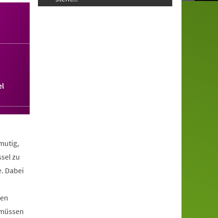
l
mutig,
ssel zu
. Dabei
ten
a müssen