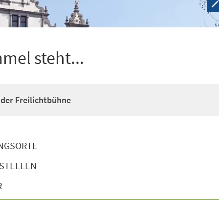
el steht...
 der Freilichtbühne
NGSORTE
STELLEN
R