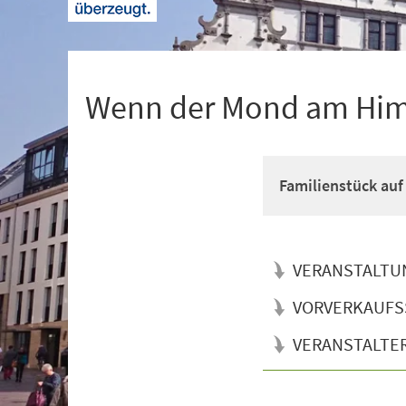
+
1
Wenn der Mond am Himm
Familienstück auf
VERANSTALTU
VORVERKAUFS
VERANSTALTE