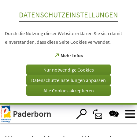
Inhalt anspringen
DATENSCHUTZEINSTELLUNGEN
Durch die Nutzung dieser Website erklären Sie sich damit
einverstanden, dass diese Seite Cookies verwendet.
(Öffnet
Mehr Infos
in
einem
Nur notwendige Cookies
neuen
Tab)
Datenschutzeinstellungen anpassen
Alle Cookies akzeptieren
Visuelle
Paderborn
Assistenzsoftware
öffnen.