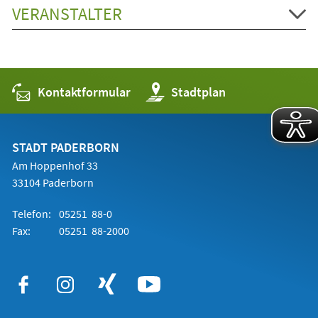
VERANSTALTER
Kontaktformular
(Öffnet
Stadtplan
in
einem
neuen
Tab)
STADT PADERBORN
Am Hoppenhof 33
33104 Paderborn
Telefon:
05251 88-0
Fax:
05251 88-2000