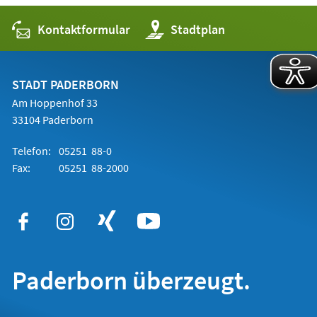
Kontaktformular
(Öffnet
Stadtplan
in
einem
neuen
Tab)
STADT PADERBORN
Am Hoppenhof 33
33104 Paderborn
Telefon:
05251 88-0
Fax:
05251 88-2000
Paderborn überzeugt.