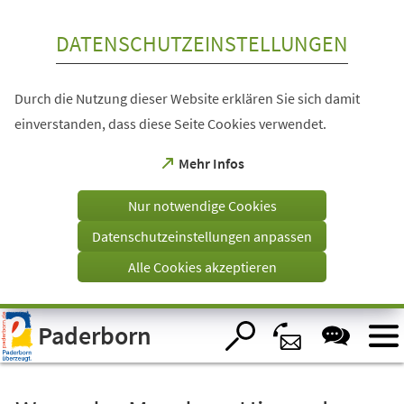
Inhalt anspringen
DATENSCHUTZEINSTELLUNGEN
Durch die Nutzung dieser Website erklären Sie sich damit
einverstanden, dass diese Seite Cookies verwendet.
(Öffnet
Mehr Infos
in
einem
Nur notwendige Cookies
neuen
Tab)
Datenschutzeinstellungen anpassen
Alle Cookies akzeptieren
Visuelle
Paderborn
Assistenzsoftware
öffnen.