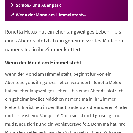
Schloß- und Auenpark
(Öffnet
Wenn der Mond am Himmel steht...
in
einem
Ronetta Melux hat ein eher langweiliges Leben – bis
neuen
Tab)
eines Abends plötzlich ein geheimnisvolles Mädchen
namens Ina in ihr Zimmer klettert.
Wenn der Mond am Himmel steht...
Wenn der Mond am Himmel steht, beginnt für Ron ein
Abenteuer, das ihr ganzes Leben verändert. Ronetta Melux
hat ein eher langweiliges Leben – bis eines Abends plötzlich
ein geheimnisvolles Mädchen namens Ina in ihr Zimmer
klettert. Ina ist neu in der Stadt, anders als die anderen Kinder
und… sie ist eine Vampirin! Doch sie ist nicht gruselig – nur
mutig, neugierig und ein wenig verzweifelt. Denn Ina hat ihre
Mondsteinkette verloren, den Schlüssel zu ihrem Zuhause,