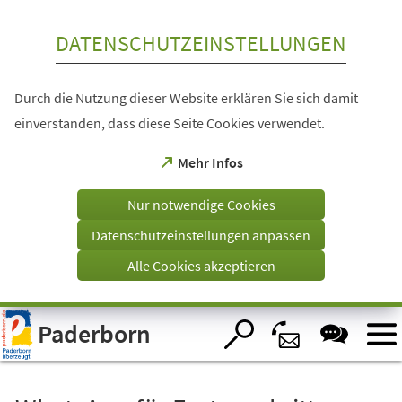
Inhalt anspringen
DATENSCHUTZEINSTELLUNGEN
Durch die Nutzung dieser Website erklären Sie sich damit
einverstanden, dass diese Seite Cookies verwendet.
(Öffnet
Mehr Infos
in
einem
Nur notwendige Cookies
neuen
Tab)
Datenschutzeinstellungen anpassen
Alle Cookies akzeptieren
Visuelle
Paderborn
Assistenzsoftware
öffnen.