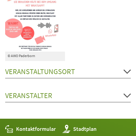
© AWO Paderborn
VERANSTALTUNGSORT
VERANSTALTER
Kontaktformular
(Öffnet
Stadtplan
in