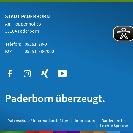
einem
neuen
Tab)
STADT PADERBORN
Am Hoppenhof 33
33104 Paderborn
Telefon:
05251 88-0
Fax:
05251 88-2000
Paderborn überzeugt.
Datenschutz / Informationsblätter
Impressum
Barrierefreiheit
Leichte Sprache