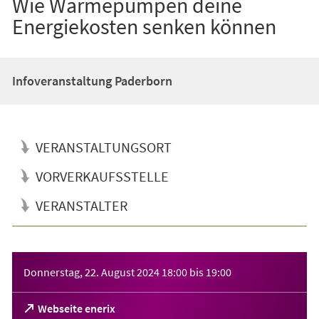
Wie Wärmepumpen deine
Energiekosten senken können
Infoveranstaltung Paderborn
VERANSTALTUNGSORT
VORVERKAUFSSTELLE
VERANSTALTER
Veranstaltungsinformationen
Donnerstag, 22. August 2024
18:00
bis
19:00
(Öffnet
Webseite enerix