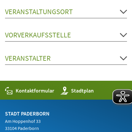
VERANSTALTUNGSORT
VORVERKAUFSSTELLE
VERANSTALTER
Kontaktformular
(Öffnet
Stadtplan
in
einem
neuen
Tab)
STADT PADERBORN
Am Hoppenhof 33
33104 Paderborn