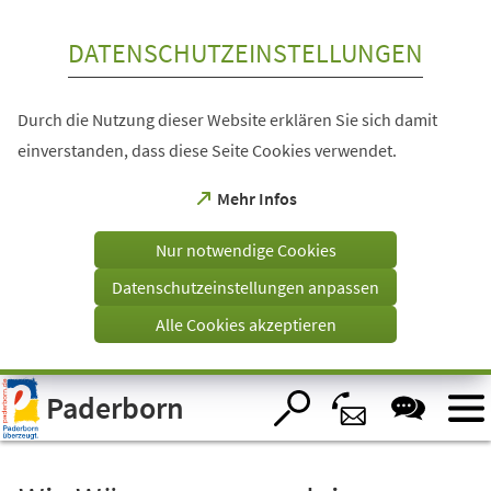
Inhalt anspringen
DATENSCHUTZEINSTELLUNGEN
Durch die Nutzung dieser Website erklären Sie sich damit
einverstanden, dass diese Seite Cookies verwendet.
(Öffnet
Mehr Infos
in
einem
Nur notwendige Cookies
neuen
Tab)
Datenschutzeinstellungen anpassen
Alle Cookies akzeptieren
Visuelle
Paderborn
Assistenzsoftware
öffnen.