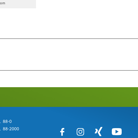
.com
 88-0
 88-2000