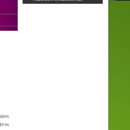
d dem
bt es