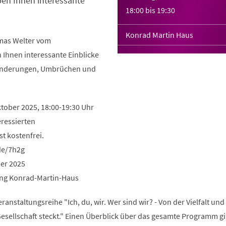
ben Ihnen interessante
18:00
bis
19:30
Konrad Martin Haus
mas Welter vom
 Ihnen interessante Einblicke
ränderungen, Umbrüchen und
tober 2025, 18:00-19:30 Uhr
eressierten
st kostenfrei.
de/7h2g
ber 2025
ang Konrad-Martin-Haus
eranstaltungsreihe "Ich, du, wir. Wer sind wir? - Von der Vielfalt un
Gesellschaft steckt." Einen Überblick über das gesamte Programm gi