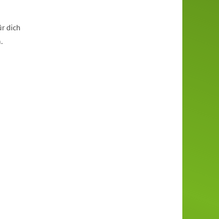
ür dich
.