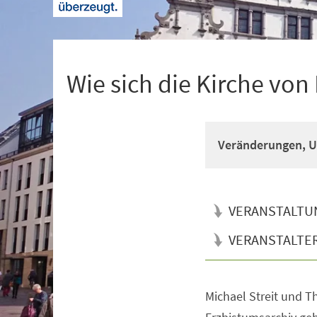
+
1
Wie sich die Kirche von
Veränderungen, U
VERANSTALTU
VERANSTALTE
Michael Streit und 
Veranstaltungsinformationen