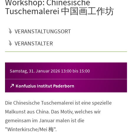
Workshop: Chinesische
Tuschemalerei 中国画工作坊
VERANSTALTUNGSORT
VERANSTALTER
Veranstaltungsinformationen
Samstag, 31. Januar 2026
13:00
bis
15:00
(Öffnet
Konfuzius Institut Paderborn
in
einem
Die Chinesische Tuschemalerei ist eine spezielle
neuen
Tab)
Malkunst aus China. Das Motiv, welches wir
gemeinsam im Januar malen ist die
"Winterkirsche/Mei 梅".