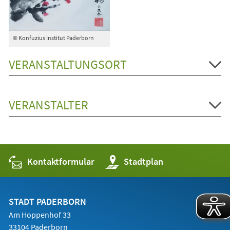
© Konfuzius Institut Paderborn
VERANSTALTUNGSORT
VERANSTALTER
Kontaktformular
(Öffnet
Stadtplan
in
einem
neuen
Tab)
STADT PADERBORN
Am Hoppenhof 33
33104 Paderborn