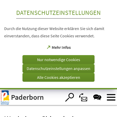
Inhalt anspringen
DATENSCHUTZEINSTELLUNGEN
Durch die Nutzung dieser Website erklären Sie sich damit
einverstanden, dass diese Seite Cookies verwendet.
(Öffnet
Mehr Infos
in
einem
Nur notwendige Cookies
neuen
Tab)
Datenschutzeinstellungen anpassen
Alle Cookies akzeptieren
Visuelle
Paderborn
Assistenzsoftware
öffnen.