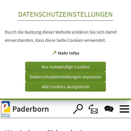
Inhalt anspringen
DATENSCHUTZEINSTELLUNGEN
Durch die Nutzung dieser Website erklären Sie sich damit
einverstanden, dass diese Seite Cookies verwendet.
(Öffnet
Mehr Infos
in
einem
Nur notwendige Cookies
neuen
Tab)
Datenschutzeinstellungen anpassen
Alle Cookies akzeptieren
Visuelle
Paderborn
Assistenzsoftware
öffnen.