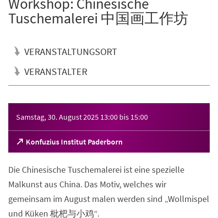
Workshop: Chinesische
Tuschemalerei 中国画工作坊
VERANSTALTUNGSORT
VERANSTALTER
Veranstaltungsinformationen
Samstag, 30. August 2025
13:00
bis
15:00
(Öffnet
Konfuzius Institut Paderborn
in
einem
Die Chinesische Tuschemalerei ist eine spezielle
neuen
Tab)
Malkunst aus China. Das Motiv, welches wir
gemeinsam im August malen werden sind „Wollmispel
und Küken 枇杷与小鸡“.