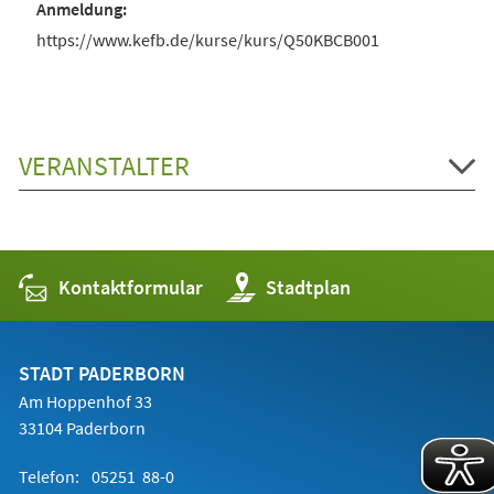
https://www.kefb.de/kurse/kurs/Q50KBCB001
VERANSTALTER
Kontaktformular
(Öffnet
Stadtplan
in
einem
neuen
Tab)
STADT PADERBORN
Am Hoppenhof 33
33104 Paderborn
Telefon:
05251 88-0