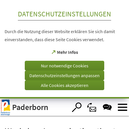
Inhalt anspringen
DATENSCHUTZEINSTELLUNGEN
Durch die Nutzung dieser Website erklären Sie sich damit
einverstanden, dass diese Seite Cookies verwendet.
(Öffnet
Mehr Infos
in
einem
Nur notwendige Cookies
neuen
Tab)
Datenschutzeinstellungen anpassen
Alle Cookies akzeptieren
Visuelle
Paderborn
Assistenzsoftware
öffnen.