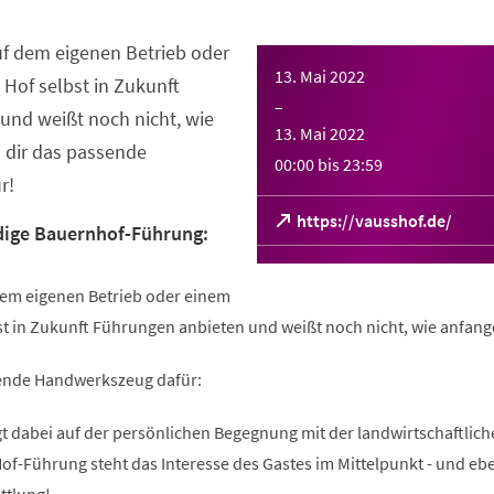
auf dem eigenen Betrieb oder
13. Mai 2022
Hof selbst in Zukunft
–
und weißt noch nicht, wie
13. Mai 2022
 dir das passende
00:00
bis
23:59
r!
(Öffnet
https://vausshof.de/
dige Bauernhof-Führung:
in
einem
neuen
f dem eigenen Betrieb oder einem
Tab)
st in Zukunft Führungen anbieten und weißt noch nicht, wie anfan
sende Handwerkszeug dafür:
t dabei auf der persönlichen Begegnung mit der landwirtschaftlich
of-Führung steht das Interesse des Gastes im Mittelpunkt - und ebe