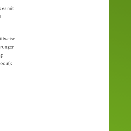
 es mit
d
ittweise
ührungen
ng
odul):