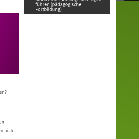
führen (pädagogische
Fortbildung)
gen?
en
n nicht