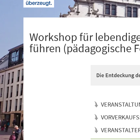
+
1
Workshop für lebendige
führen (pädagogische F
Die Entdeckung de
VERANSTALTU
VORVERKAUFS
VERANSTALTE