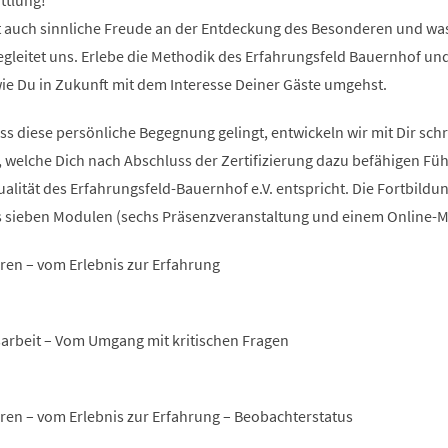
ttlung!
t auch sinnliche Freude an der Entdeckung des Besonderen und was
begleitet uns. Erlebe die Methodik des Erfahrungsfeld Bauernhof un
wie Du in Zukunft mit dem Interesse Deiner Gäste umgehst.
ass diese persönliche Begegnung gelingt, entwickeln wir mit Dir schr
 welche Dich nach Abschluss der Zertifizierung dazu befähigen F
alität des Erfahrungsfeld-Bauernhof e.V. entspricht. Die Fortbildu
 sieben Modulen (sechs Präsenzveranstaltung und einem Online-M
ren – vom Erlebnis zur Erfahrung
sarbeit – Vom Umgang mit kritischen Fragen
hren – vom Erlebnis zur Erfahrung – Beobachterstatus