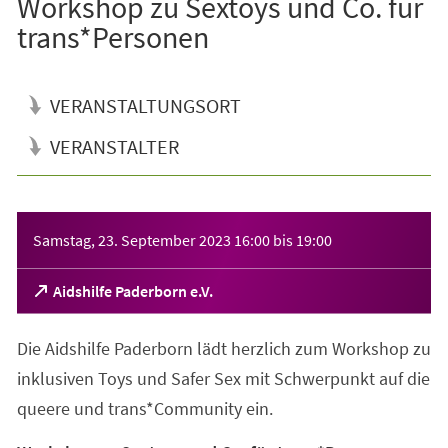
Workshop zu Sextoys und Co. für
trans*Personen
VERANSTALTUNGSORT
VERANSTALTER
Veranstaltungsinformationen
Samstag, 23. September 2023
16:00
bis
19:00
(Öffnet
Aidshilfe Paderborn e.V.
in
einem
Die Aidshilfe Paderborn lädt herzlich zum Workshop zu
neuen
Tab)
inklusiven Toys und Safer Sex mit Schwerpunkt auf die
queere und trans*Community ein.