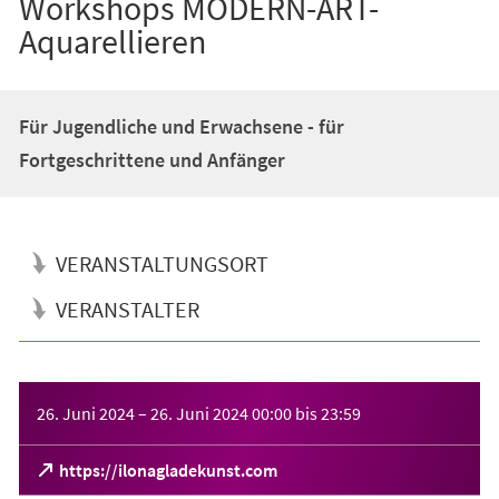
Workshops MODERN-ART-
Aquarellieren
Für Jugendliche und Erwachsene - für
Fortgeschrittene und Anfänger
VERANSTALTUNGSORT
VERANSTALTER
Veranstaltungsinformationen
26. Juni 2024
–
26. Juni 2024
00:00
bis
23:59
(Öffnet
https://ilonagladekunst.com
in