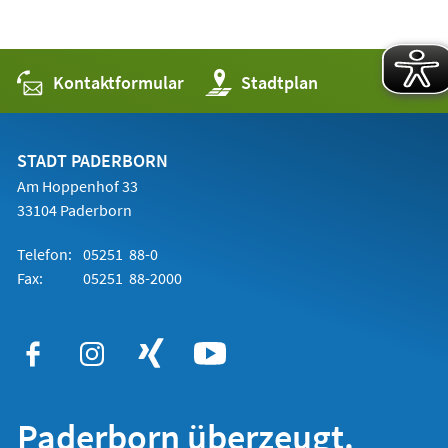
Kontaktformular
(Öffnet
Stadtplan
in
einem
neuen
Tab)
STADT PADERBORN
Am Hoppenhof 33
33104 Paderborn
Telefon:
05251 88-0
Fax:
05251 88-2000
Paderborn überzeugt.