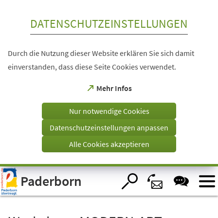
Inhalt anspringen
DATENSCHUTZEINSTELLUNGEN
Durch die Nutzung dieser Website erklären Sie sich damit
einverstanden, dass diese Seite Cookies verwendet.
(Öffnet
Mehr Infos
in
einem
Nur notwendige Cookies
neuen
Tab)
Datenschutzeinstellungen anpassen
Alle Cookies akzeptieren
Visuelle
Paderborn
Assistenzsoftware
öffnen.