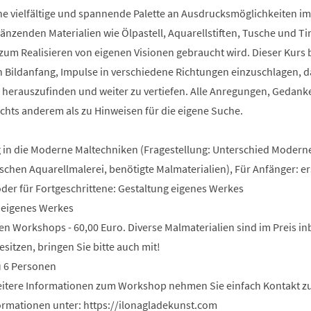
ine vielfältige und spannende Palette an Ausdrucksmöglichkeiten im
zenden Materialien wie Ölpastell, Aquarellstiften, Tusche und Tint
s zum Realisieren von eigenen Visionen gebraucht wird. Dieser Kurs 
n Bildanfang, Impulse in verschiedene Richtungen einzuschlagen, d
 herauszufinden und weiter zu vertiefen. Alle Anregungen, Gedan
chts anderem als zu Hinweisen für die eigene Suche.
g in die Moderne Maltechniken (Fragestellung: Unterschied Modern
schen Aquarellmalerei, benötigte Malmaterialien), Für Anfänger: er
der für Fortgeschrittene: Gestaltung eigenes Werkes
g eigenes Werkes
en Workshops - 60,00 Euro. Diverse Malmaterialien sind im Preis inb
sitzen, bringen Sie bitte auch mit!
u 6 Personen
weitere Informationen zum Workshop nehmen Sie einfach Kontakt zu
rmationen unter: https://ilonagladekunst.com