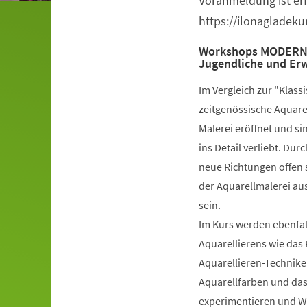
Voranmeldung ist erf
https://ilonagladek
Workshops MODERN-A
Jugendliche und Er
Im Vergleich zur "Klas
zeitgenössische Aquarel
Malerei eröffnet und si
ins Detail verliebt. Du
neue Richtungen offen s
der Aquarellmalerei au
sein.
Im Kurs werden ebenfall
Aquarellierens wie das 
Aquarellieren-Technike
Aquarellfarben und das 
experimentieren und W