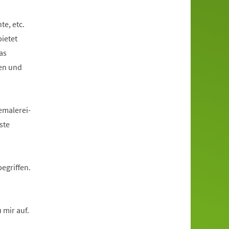
e, etc.
bietet
as
ken und
emalerei-
ste
egriffen.
 mir auf.