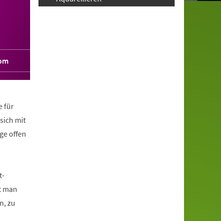
com
e für
sich mit
ge offen
t-
t man
n, zu