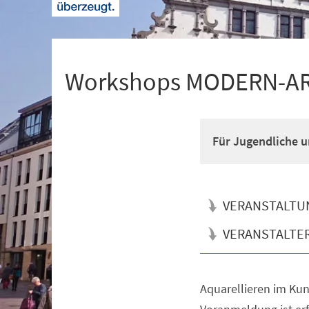
+
1
Workshops MODERN-ART
Für Jugendliche u
VERANSTALTU
VERANSTALTE
Aquarellieren im Ku
Veranstaltungsinformationen