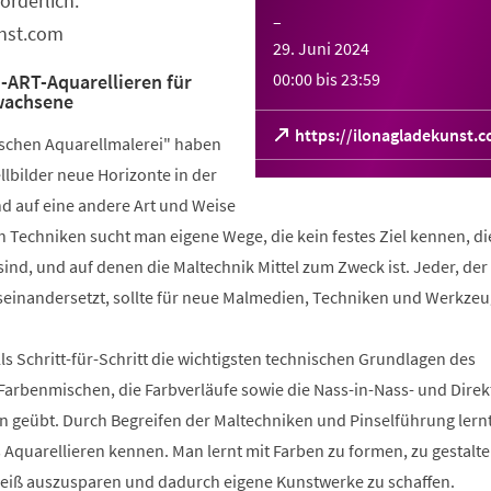
orderlich:
–
unst.com
29. Juni 2024
00:00
bis
23:59
RT-Aquarellieren für
wachsene
(Öffnet
https://ilonagladekunst.
sischen Aquarellmalerei" haben
in
lbilder neue Horizonte in der
einem
neuen
nd auf eine andere Art und Weise
Tab)
rch Techniken sucht man eigene Wege, die kein festes Ziel kennen, di
ind, und auf denen die Maltechnik Mittel zum Zweck ist. Jeder, der 
seinandersetzt, sollte für neue Malmedien, Techniken und Werkzeu
s Schritt-für-Schritt die wichtigsten technischen Grundlagen des
Farbenmischen, die Farbverläufe sowie die Nass-in-Nass- und Direk
n geübt. Durch Begreifen der Maltechniken und Pinselführung lern
Aquarellieren kennen. Man lernt mit Farben zu formen, zu gestalte
eiß auszusparen und dadurch eigene Kunstwerke zu schaffen.