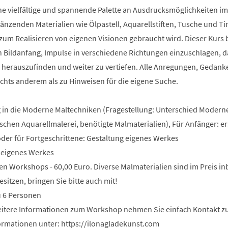
ine vielfältige und spannende Palette an Ausdrucksmöglichkeiten im
zenden Materialien wie Ölpastell, Aquarellstiften, Tusche und Tint
s zum Realisieren von eigenen Visionen gebraucht wird. Dieser Kurs 
n Bildanfang, Impulse in verschiedene Richtungen einzuschlagen, d
 herauszufinden und weiter zu vertiefen. Alle Anregungen, Gedan
chts anderem als zu Hinweisen für die eigene Suche.
g in die Moderne Maltechniken (Fragestellung: Unterschied Modern
schen Aquarellmalerei, benötigte Malmaterialien), Für Anfänger: er
der für Fortgeschrittene: Gestaltung eigenes Werkes
g eigenes Werkes
en Workshops - 60,00 Euro. Diverse Malmaterialien sind im Preis inb
sitzen, bringen Sie bitte auch mit!
u 6 Personen
weitere Informationen zum Workshop nehmen Sie einfach Kontakt zu
rmationen unter: https://ilonagladekunst.com