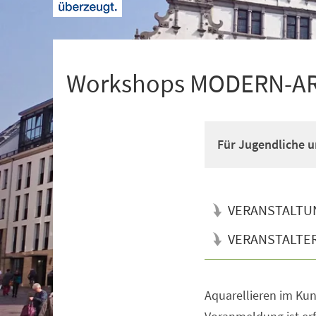
+
1
Workshops MODERN-ART
Für Jugendliche u
VERANSTALTU
VERANSTALTE
Aquarellieren im Ku
Veranstaltungsinformationen