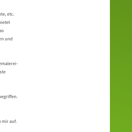
e, etc.
bietet
as
ken und
emalerei-
ste
egriffen.
 mir auf.