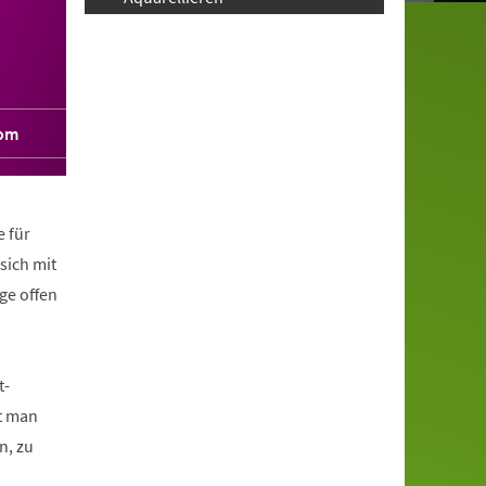
com
e für
sich mit
ge offen
t-
t man
n, zu