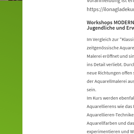
Voranmeldung ist erf
https://ilonagladek
Workshops MODERN-A
Jugendliche und Er
Im Vergleich zur "Klas
zeitgenössische Aquarel
Malerei eröffnet und si
ins Detail verliebt. Du
neue Richtungen offen s
der Aquarellmalerei au
sein.
Im Kurs werden ebenfall
Aquarellierens wie das 
Aquarellieren-Technike
Aquarellfarben und das 
experimentieren und W