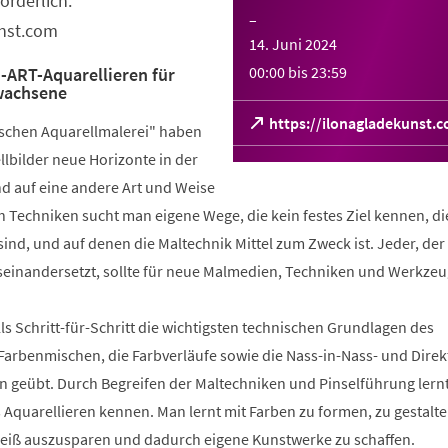
orderlich:
–
unst.com
14. Juni 2024
00:00
bis
23:59
RT-Aquarellieren für
wachsene
(Öffnet
https://ilonagladekunst.
sischen Aquarellmalerei" haben
in
lbilder neue Horizonte in der
einem
neuen
nd auf eine andere Art und Weise
Tab)
rch Techniken sucht man eigene Wege, die kein festes Ziel kennen, di
ind, und auf denen die Maltechnik Mittel zum Zweck ist. Jeder, der 
seinandersetzt, sollte für neue Malmedien, Techniken und Werkzeu
s Schritt-für-Schritt die wichtigsten technischen Grundlagen des
Farbenmischen, die Farbverläufe sowie die Nass-in-Nass- und Direk
n geübt. Durch Begreifen der Maltechniken und Pinselführung lern
Aquarellieren kennen. Man lernt mit Farben zu formen, zu gestalte
eiß auszusparen und dadurch eigene Kunstwerke zu schaffen.