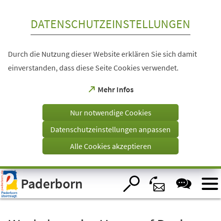
Inhalt anspringen
DATENSCHUTZEINSTELLUNGEN
Durch die Nutzung dieser Website erklären Sie sich damit
einverstanden, dass diese Seite Cookies verwendet.
(Öffnet
Mehr Infos
in
einem
Nur notwendige Cookies
neuen
Tab)
Datenschutzeinstellungen anpassen
Alle Cookies akzeptieren
Visuelle
Paderborn
Assistenzsoftware
öffnen.