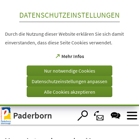
Inhalt anspringen
DATENSCHUTZEINSTELLUNGEN
Durch die Nutzung dieser Website erklären Sie sich damit
einverstanden, dass diese Seite Cookies verwendet.
(Öffnet
Mehr Infos
in
einem
Nur notwendige Cookies
neuen
Tab)
Datenschutzeinstellungen anpassen
Alle Cookies akzeptieren
Visuelle
Paderborn
Assistenzsoftware
öffnen.