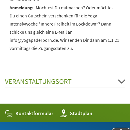
Möchtest Du mitmachen? Oder möchtest
Du einen Gutschein verschenken für die Yoga
Intensivwoche *Innere Freiheit im Lockdown*? Dann
schicke uns gleich eine E-Mail an
info@yogapaderborn.de. Wir senden Dir dann am 1.1.21
vormittags die Zugangsdaten zu.
VERANSTALTUNGSORT
Kontaktformular
(Öffnet
Stadtplan
in
einem
neuen