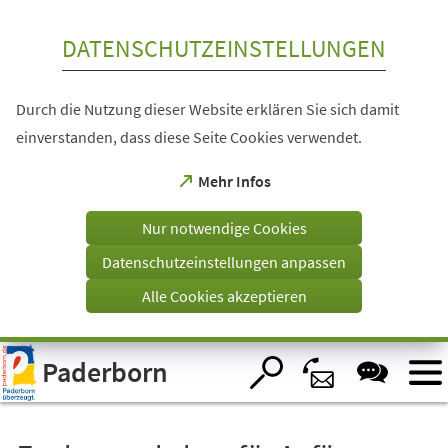
Inhalt anspringen
DATENSCHUTZEINSTELLUNGEN
Durch die Nutzung dieser Website erklären Sie sich damit
einverstanden, dass diese Seite Cookies verwendet.
(Öffnet
Mehr Infos
in
einem
Nur notwendige Cookies
neuen
Tab)
Datenschutzeinstellungen anpassen
Alle Cookies akzeptieren
Visuelle
Paderborn
Assistenzsoftware
öffnen.