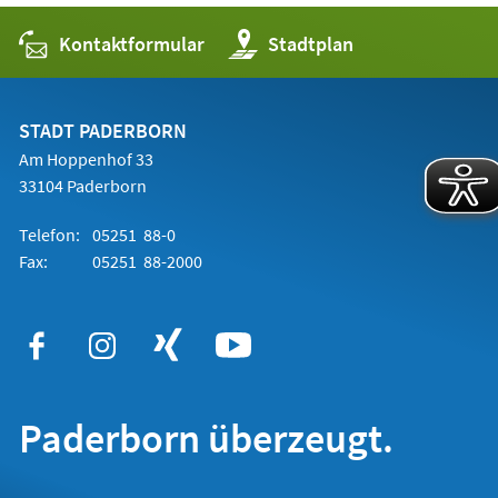
Kontaktformular
(Öffnet
Stadtplan
in
einem
neuen
Tab)
STADT PADERBORN
Am Hoppenhof 33
33104 Paderborn
Telefon:
05251 88-0
Fax:
05251 88-2000
Paderborn überzeugt.