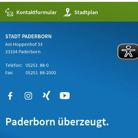
Kontaktformular
(Öffnet
Stadtplan
in
einem
neuen
Tab)
STADT PADERBORN
Am Hoppenhof 33
33104 Paderborn
Telefon:
05251 88-0
Fax:
05251 88-2000
Paderborn überzeugt.