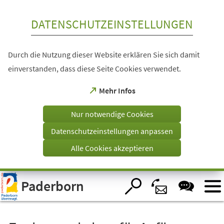
Inhalt anspringen
DATENSCHUTZEINSTELLUNGEN
Durch die Nutzung dieser Website erklären Sie sich damit
einverstanden, dass diese Seite Cookies verwendet.
(Öffnet
Mehr Infos
in
einem
Nur notwendige Cookies
neuen
Tab)
Datenschutzeinstellungen anpassen
Alle Cookies akzeptieren
Visuelle
Paderborn
Assistenzsoftware
öffnen.