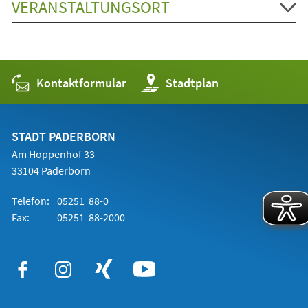
VERANSTALTUNGSORT
Kontaktformular
(Öffnet
Stadtplan
in
einem
neuen
Tab)
STADT PADERBORN
Am Hoppenhof 33
33104 Paderborn
Telefon:
05251 88-0
Fax:
05251 88-2000