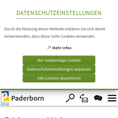
Inhalt anspringen
DATENSCHUTZEINSTELLUNGEN
Durch die Nutzung dieser Website erklären Sie sich damit
einverstanden, dass diese Seite Cookies verwendet.
(Öffnet
Mehr Infos
in
einem
Nur notwendige Cookies
neuen
Tab)
Datenschutzeinstellungen anpassen
Alle Cookies akzeptieren
Visuelle
Paderborn
Assistenzsoftware
öffnen.