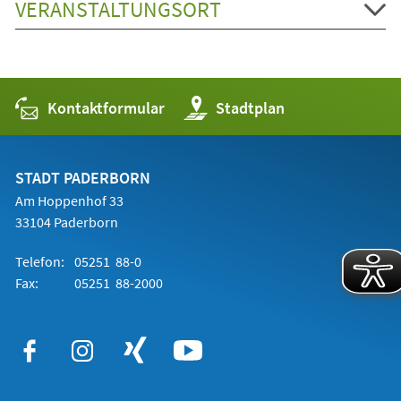
VERANSTALTUNGSORT
Kontaktformular
(Öffnet
Stadtplan
in
einem
neuen
Tab)
STADT PADERBORN
Am Hoppenhof 33
33104 Paderborn
Telefon:
05251 88-0
Fax:
05251 88-2000