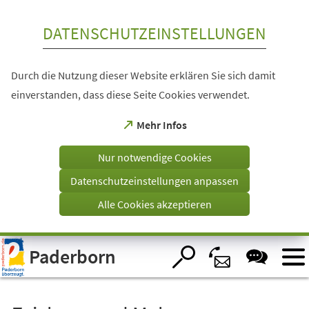
Inhalt anspringen
DATENSCHUTZEINSTELLUNGEN
Durch die Nutzung dieser Website erklären Sie sich damit
einverstanden, dass diese Seite Cookies verwendet.
(Öffnet
Mehr Infos
in
einem
Nur notwendige Cookies
neuen
Tab)
Datenschutzeinstellungen anpassen
Alle Cookies akzeptieren
Visuelle
Paderborn
Assistenzsoftware
öffnen.