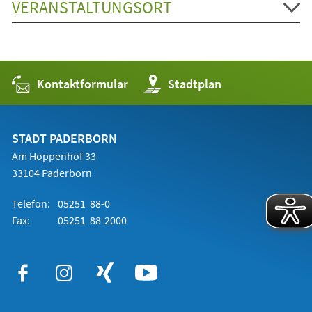
VERANSTALTUNGSORT
Kontaktformular
(Öffnet
Stadtplan
in
einem
neuen
Tab)
STADT PADERBORN
Am Hoppenhof 33
33104 Paderborn
Telefon:
05251 88-0
Fax:
05251 88-2000