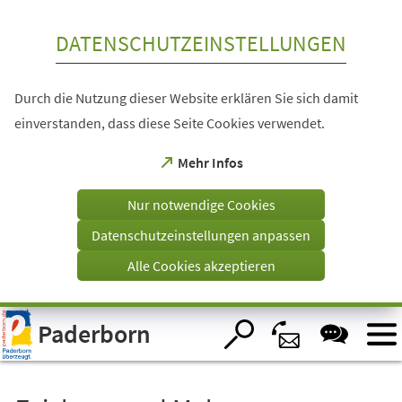
Inhalt anspringen
DATENSCHUTZEINSTELLUNGEN
Durch die Nutzung dieser Website erklären Sie sich damit
einverstanden, dass diese Seite Cookies verwendet.
(Öffnet
Mehr Infos
in
einem
Nur notwendige Cookies
neuen
Tab)
Datenschutzeinstellungen anpassen
Alle Cookies akzeptieren
Visuelle
Paderborn
Assistenzsoftware
öffnen.