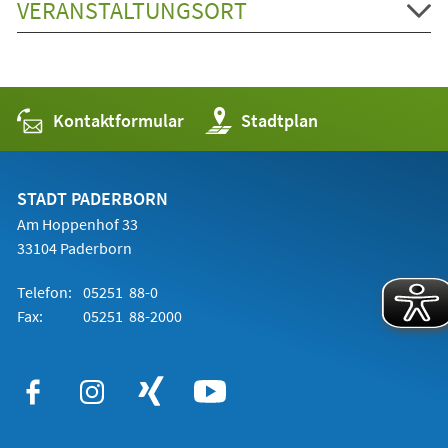
VERANSTALTUNGSORT
Kontaktformular
(Öffnet
Stadtplan
in
einem
neuen
Tab)
STADT PADERBORN
Am Hoppenhof 33
33104 Paderborn
Telefon:
05251 88-0
Fax:
05251 88-2000