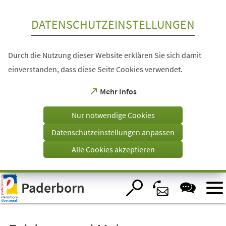
Inhalt anspringen
DATENSCHUTZEINSTELLUNGEN
Durch die Nutzung dieser Website erklären Sie sich damit
einverstanden, dass diese Seite Cookies verwendet.
(Öffnet
Mehr Infos
in
einem
Nur notwendige Cookies
neuen
Tab)
Datenschutzeinstellungen anpassen
Alle Cookies akzeptieren
Visuelle
Paderborn
Assistenzsoftware
öffnen.