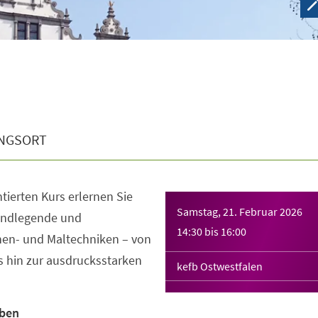
NGSORT
tierten Kurs erlernen Sie
Samstag, 21. Februar 2026
grundlegende und
14:30
bis
16:00
hen- und Maltechniken – von
s hin zur ausdrucksstarken
kefb Ostwestfalen
rben