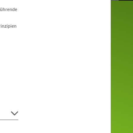
rführende
rinzipien