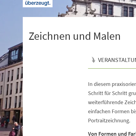
+
1
Zeichnen und Malen
VERANSTALTU
In diesem praxisorien
Veranstaltungsinformationen
Schritt für Schritt 
weiterführende Zeic
einfachen Formen bi
Portraitzeichnung.
Von Formen und Fa