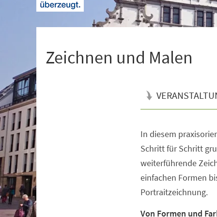
+
1
Zeichnen und Malen
VERANSTALTU
In diesem praxisorien
Veranstaltungsinformationen
Schritt für Schritt 
weiterführende Zeic
einfachen Formen bi
Portraitzeichnung.
Von Formen und Fa