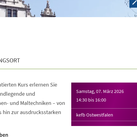
NGSORT
tierten Kurs erlernen Sie
Samstag, 07. März 2026
grundlegende und
14:30
bis
16:00
hen- und Maltechniken – von
s hin zur ausdrucksstarken
kefb Ostwestfalen
rben