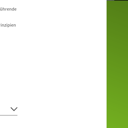
rführende
rinzipien