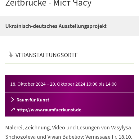
Zeitbrücke - Міст Часу
Ukrainisch-deutsches Ausstellungsprojekt
VERANSTALTUNGSORTE
Veranstaltungsinformationen
18. Oktober 2024
–
20. Oktober 2024
19:00
bis
14:00
Raum für Kunst
(Öffnet
http://www.raumfuerkunst.de
in
einem
Malerei, Zeichnung, Video und Lesungen von Vasylysa
neuen
Tab)
Shchogoleva und Vivian Babeliov; Vernissage Fr. 18.10.