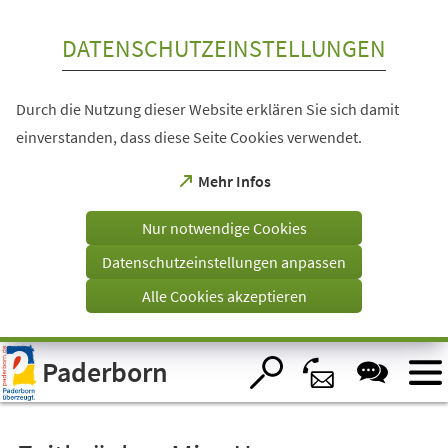
Inhalt anspringen
DATENSCHUTZEINSTELLUNGEN
Durch die Nutzung dieser Website erklären Sie sich damit
einverstanden, dass diese Seite Cookies verwendet.
(Öffnet
Mehr Infos
in
einem
Nur notwendige Cookies
neuen
Tab)
Datenschutzeinstellungen anpassen
Alle Cookies akzeptieren
Visuelle
Paderborn
Assistenzsoftware
öffnen.