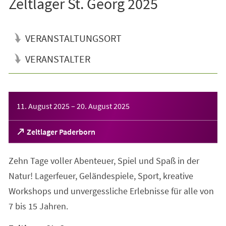
Zeltlager St. Georg 2025
VERANSTALTUNGSORT
VERANSTALTER
Veranstaltungsinformationen
11. August 2025
–
20. August 2025
(Öffnet
Zeltlager Paderborn
in
einem
Zehn Tage voller Abenteuer, Spiel und Spaß in der
neuen
Tab)
Natur! Lagerfeuer, Geländespiele, Sport, kreative
Workshops und unvergessliche Erlebnisse für alle von
7 bis 15 Jahren.