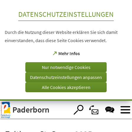
Inhalt anspringen
DATENSCHUTZEINSTELLUNGEN
Durch die Nutzung dieser Website erklären Sie sich damit
einverstanden, dass diese Seite Cookies verwendet.
(Öffnet
Mehr Infos
in
einem
Nur notwendige Cookies
neuen
Tab)
Datenschutzeinstellungen anpassen
Alle Cookies akzeptieren
Visuelle
Paderborn
Assistenzsoftware
öffnen.