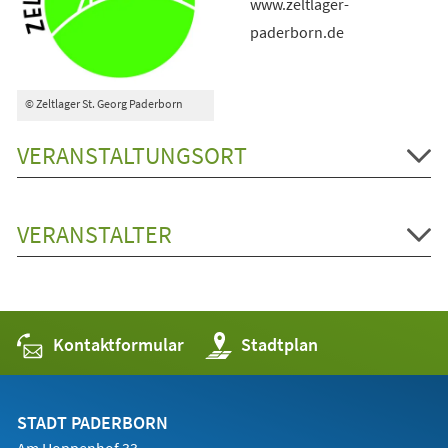
www.zeltlager-
paderborn.de
© Zeltlager St. Georg Paderborn
VERANSTALTUNGSORT
VERANSTALTER
Kontaktformular
(Öffnet
Stadtplan
in
einem
neuen
Tab)
STADT PADERBORN