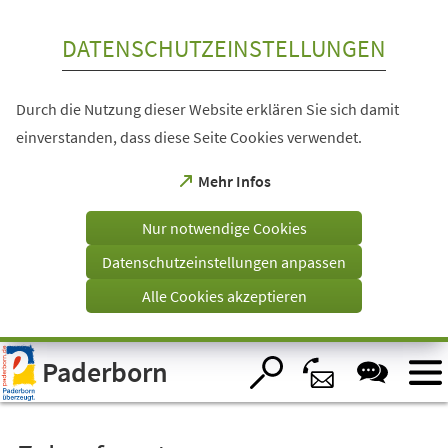
Inhalt anspringen
DATENSCHUTZEINSTELLUNGEN
Durch die Nutzung dieser Website erklären Sie sich damit
einverstanden, dass diese Seite Cookies verwendet.
(Öffnet
Mehr Infos
in
einem
Nur notwendige Cookies
neuen
Tab)
Datenschutzeinstellungen anpassen
Alle Cookies akzeptieren
Visuelle
Paderborn
Assistenzsoftware
öffnen.