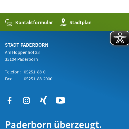
Kontaktformular
(Öffnet
Stadtplan
in
einem
neuen
Tab)
STADT PADERBORN
Am Hoppenhof 33
33104 Paderborn
Telefon:
05251 88-0
Fax:
05251 88-2000
Paderborn überzeugt.