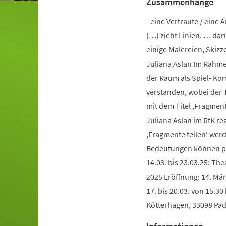
Zusammenhänge
- eine Vertraute / eine 
(…) zieht Linien. … dar
einige Malereien, Skizz
Juliana Aslan Im Rahme
der Raum als Spiel- K
verstanden, wobei der 
mit dem Titel ,Fragmen
Juliana Aslan im RfK rea
,Fragmente teilen‘ werd
Bedeutungen können pe
14.03. bis 23.03.25: The
2025 Eröffnung: 14. Mär
17. bis 20.03. von 15.30
Kötterhagen, 33098 Pade