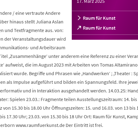
17. März 2025
Andere / eine vertraute Andere
Raum für Kunst
über hinaus stellt Juliana Aslan
(Öffnet
Raum für Kunst
en und Textfragmente aus. von:
in
n der Veranstaltungsdauer wird
einem
neuen
ommunikations- und Arbeitsraum
Tab)
Titel ,Zusammenhänge‘ unter anderem eine Referenz zu einer Vera
te‘ aufweist, die im August 2023 mit Arbeiten von Tomas Altamiran
lisiert wurde. Begriffe und Phrasen wie ,Handwerken‘ ; ,Theater : Sp
en als Impulse aufgeführt und bilden ein Spannungsfeld. Ihre jewe
rformativ und in Interaktion ausgehandelt werden. 14.03.25: Ha
ater: Spielen 23.03.: Fragmente teilen Ausstellungszeitraum: 14. bis
z von 15.30 bis 18.00 Uhr Öffnungszeiten: 15. und 16.03. von 13 bis 
 bis 17.30 Uhr; 23.03. von 15.30 bis 18 Uhr Ort: Raum für Kunst, Kam
rborn www.raumfuerkunst.de Der Eintritt ist frei.