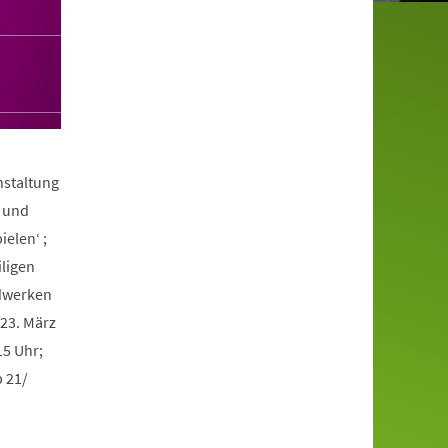
nstaltung
o und
ielen‘ ;
iligen
ndwerken
 23. März
15 Uhr;
p 21/