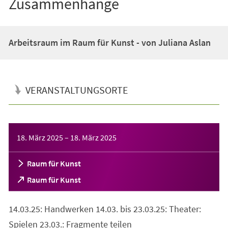
Zusammenhänge
Arbeitsraum im Raum für Kunst - von Juliana Aslan
VERANSTALTUNGSORTE
Veranstaltungsinformationen
18. März 2025
–
18. März 2025
Raum für Kunst
(Öffnet
Raum für Kunst
in
einem
14.03.25: Handwerken 14.03. bis 23.03.25: Theater:
neuen
Tab)
Spielen 23.03.: Fragmente teilen