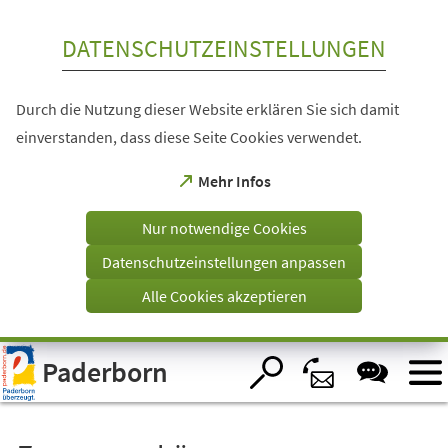
Inhalt anspringen
DATENSCHUTZEINSTELLUNGEN
Durch die Nutzung dieser Website erklären Sie sich damit
einverstanden, dass diese Seite Cookies verwendet.
(Öffnet
Mehr Infos
in
einem
Nur notwendige Cookies
neuen
Tab)
Datenschutzeinstellungen anpassen
Alle Cookies akzeptieren
Visuelle
Paderborn
Assistenzsoftware
öffnen.