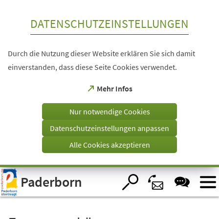
Inhalt anspringen
DATENSCHUTZEINSTELLUNGEN
Durch die Nutzung dieser Website erklären Sie sich damit
einverstanden, dass diese Seite Cookies verwendet.
(Öffnet
Mehr Infos
in
einem
Nur notwendige Cookies
neuen
Tab)
Datenschutzeinstellungen anpassen
Alle Cookies akzeptieren
Visuelle
Paderborn
Assistenzsoftware
öffnen.