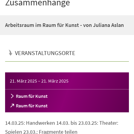
Zusammenhänge
Arbeitsraum im Raum für Kunst - von Juliana Aslan
VERANSTALTUNGSORTE
Veranstaltungsinformationen
21. März 2025
–
21. März 2025
Raum für Kunst
(Öffnet
Raum für Kunst
in
einem
14.03.25: Handwerken 14.03. bis 23.03.25: Theater:
neuen
Tab)
Spielen 23.03.: Fragmente teilen