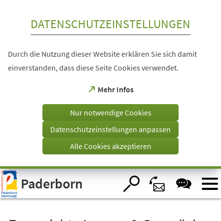
Inhalt anspringen
DATENSCHUTZEINSTELLUNGEN
Durch die Nutzung dieser Website erklären Sie sich damit
einverstanden, dass diese Seite Cookies verwendet.
(Öffnet
Mehr Infos
in
einem
Nur notwendige Cookies
neuen
Tab)
Datenschutzeinstellungen anpassen
Alle Cookies akzeptieren
Visuelle
Paderborn
Assistenzsoftware
öffnen.