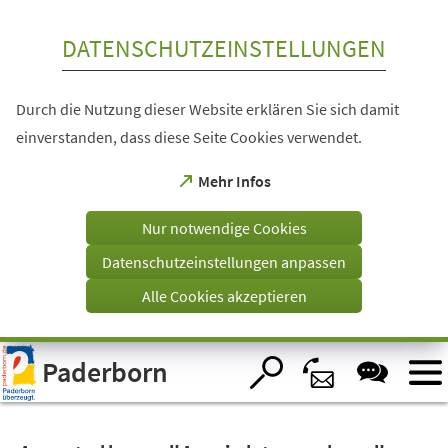
Inhalt anspringen
DATENSCHUTZEINSTELLUNGEN
Durch die Nutzung dieser Website erklären Sie sich damit
einverstanden, dass diese Seite Cookies verwendet.
(Öffnet
Mehr Infos
in
einem
Nur notwendige Cookies
neuen
Tab)
Datenschutzeinstellungen anpassen
Alle Cookies akzeptieren
Visuelle
Paderborn
Assistenzsoftware
öffnen.