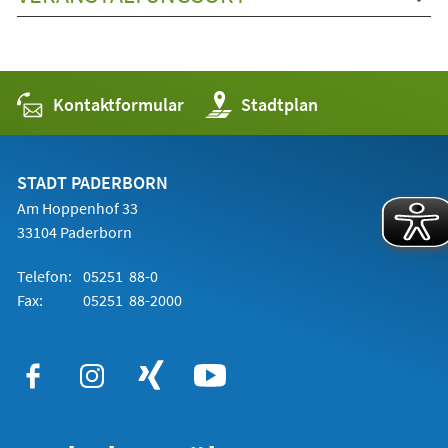
Kontaktformular
(Öffnet
Stadtplan
in
einem
neuen
Tab)
STADT PADERBORN
Am Hoppenhof 33
33104 Paderborn
Telefon:
05251 88-0
Fax:
05251 88-2000