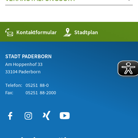
Kontaktformular
(Öffnet
Stadtplan
in
einem
neuen
Tab)
STADT PADERBORN
Am Hoppenhof 33
33104 Paderborn
Telefon:
05251 88-0
Fax:
05251 88-2000