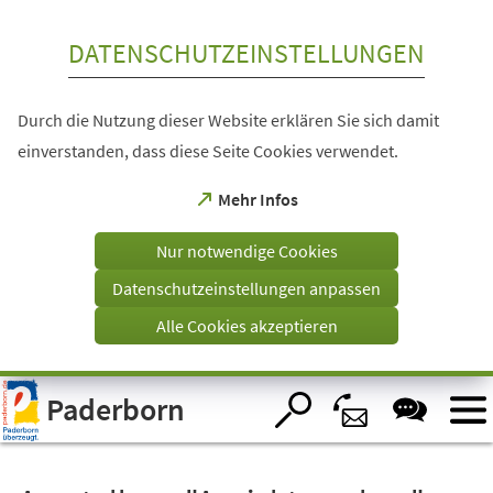
Inhalt anspringen
DATENSCHUTZEINSTELLUNGEN
Durch die Nutzung dieser Website erklären Sie sich damit
einverstanden, dass diese Seite Cookies verwendet.
(Öffnet
Mehr Infos
in
einem
Nur notwendige Cookies
neuen
Tab)
Datenschutzeinstellungen anpassen
Alle Cookies akzeptieren
Visuelle
Paderborn
Assistenzsoftware
öffnen.