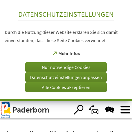
Inhalt anspringen
DATENSCHUTZEINSTELLUNGEN
Durch die Nutzung dieser Website erklären Sie sich damit
einverstanden, dass diese Seite Cookies verwendet.
(Öffnet
Mehr Infos
in
einem
Nur notwendige Cookies
neuen
Tab)
Datenschutzeinstellungen anpassen
Alle Cookies akzeptieren
Visuelle
Paderborn
Assistenzsoftware
öffnen.