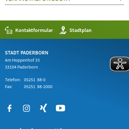
Kontaktformular
(Öffnet
Stadtplan
in
einem
neuen
Tab)
STADT PADERBORN
Am Hoppenhof 33
33104 Paderborn
Telefon:
05251 88-0
Fax:
05251 88-2000