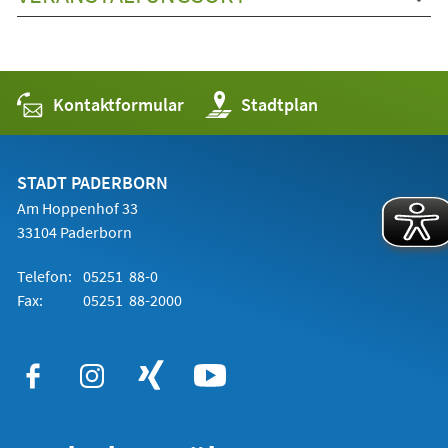
Kontaktformular
(Öffnet
Stadtplan
in
einem
neuen
Tab)
STADT PADERBORN
Am Hoppenhof 33
33104 Paderborn
Telefon:
05251 88-0
Fax:
05251 88-2000