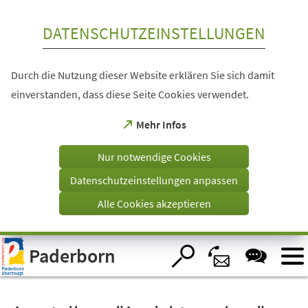
Inhalt anspringen
DATENSCHUTZEINSTELLUNGEN
Durch die Nutzung dieser Website erklären Sie sich damit
einverstanden, dass diese Seite Cookies verwendet.
(Öffnet
Mehr Infos
in
einem
Nur notwendige Cookies
neuen
Tab)
Datenschutzeinstellungen anpassen
Alle Cookies akzeptieren
Visuelle
Paderborn
Assistenzsoftware
öffnen.