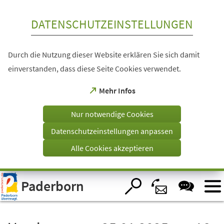
Inhalt anspringen
DATENSCHUTZEINSTELLUNGEN
Durch die Nutzung dieser Website erklären Sie sich damit
einverstanden, dass diese Seite Cookies verwendet.
(Öffnet
Mehr Infos
in
einem
Nur notwendige Cookies
neuen
Tab)
Datenschutzeinstellungen anpassen
Alle Cookies akzeptieren
Visuelle
Paderborn
Assistenzsoftware
öffnen.