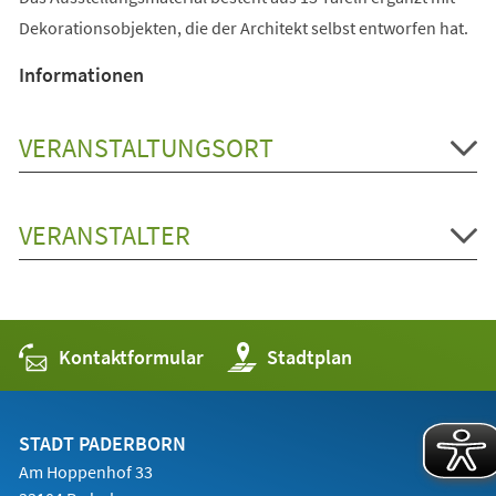
Dekorationsobjekten, die der Architekt selbst entworfen hat.
Informationen
VERANSTALTUNGSORT
VERANSTALTER
Kontaktformular
(Öffnet
Stadtplan
in
einem
neuen
Tab)
STADT PADERBORN
Am Hoppenhof 33