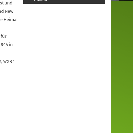
est und
und New
ne Heimat
 für
1945 in
, wo er