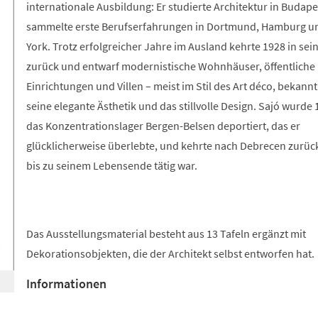
internationale Ausbildung: Er studierte Architektur in Budap
sammelte erste Berufserfahrungen in Dortmund, Hamburg 
York. Trotz erfolgreicher Jahre im Ausland kehrte 1928 in sei
zurück und entwarf modernistische Wohnhäuser, öffentliche
Einrichtungen und Villen – meist im Stil des Art déco, bekannt
seine elegante Ästhetik und das stillvolle Design. Sajó wurde 
das Konzentrationslager Bergen-Belsen deportiert, das er
glücklicherweise überlebte, und kehrte nach Debrecen zurück
bis zu seinem Lebensende tätig war.
Das Ausstellungsmaterial besteht aus 13 Tafeln ergänzt mit
Dekorationsobjekten, die der Architekt selbst entworfen hat.
Informationen