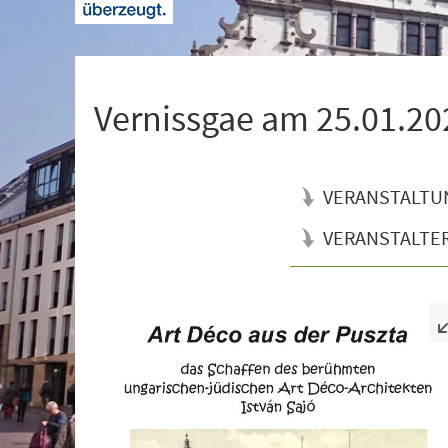
+
1
Vernissgae am 25.01.20
VERANSTALTU
VERANSTALTE
Veranstaltungsinformationen