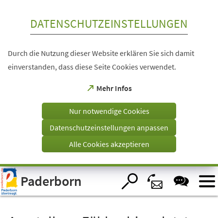
Inhalt anspringen
DATENSCHUTZEINSTELLUNGEN
Durch die Nutzung dieser Website erklären Sie sich damit
einverstanden, dass diese Seite Cookies verwendet.
(Öffnet
Mehr Infos
in
einem
Nur notwendige Cookies
neuen
Tab)
Datenschutzeinstellungen anpassen
Alle Cookies akzeptieren
Visuelle
Paderborn
Assistenzsoftware
öffnen.