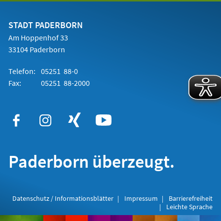
einem
neuen
Tab)
STADT PADERBORN
Am Hoppenhof 33
33104 Paderborn
Telefon:
05251 88-0
Fax:
05251 88-2000
Paderborn überzeugt.
Datenschutz / Informationsblätter
Impressum
Barrierefreiheit
Leichte Sprache