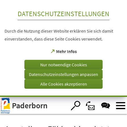
Inhalt anspringen
DATENSCHUTZEINSTELLUNGEN
Durch die Nutzung dieser Website erklären Sie sich damit
einverstanden, dass diese Seite Cookies verwendet.
(Öffnet
Mehr Infos
in
einem
Nur notwendige Cookies
neuen
Tab)
Datenschutzeinstellungen anpassen
Alle Cookies akzeptieren
Visuelle
Paderborn
Assistenzsoftware
öffnen.