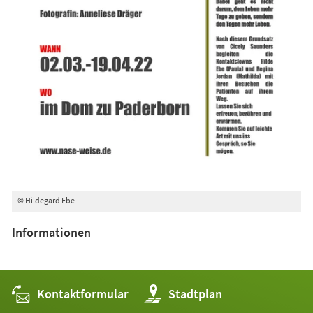
© Hildegard Ebe
Informationen
Kontaktformular
(Öffnet
Stadtplan
in