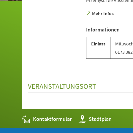
Przemysl. Die Ausstell
(Öffnet
Mehr Infos
in
einem
Informationen
neuen
Tab)
Einlass
Mittwoch
0173 38
VERANSTALTUNGSORT
Kontaktformular
(Öffnet
Stadtplan
in
einem