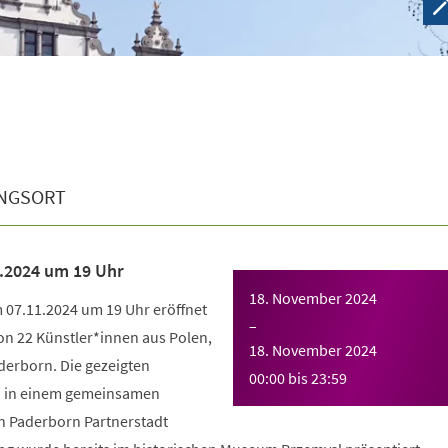
NGSORT
.2024 um 19 Uhr
18. November 2024
m 07.11.2024 um 19 Uhr eröffnet
–
on 22 Künstler*innen aus Polen,
18. November 2024
derborn. Die gezeigten
00:00
bis
23:59
n in einem gemeinsamen
n Paderborn Partnerstadt