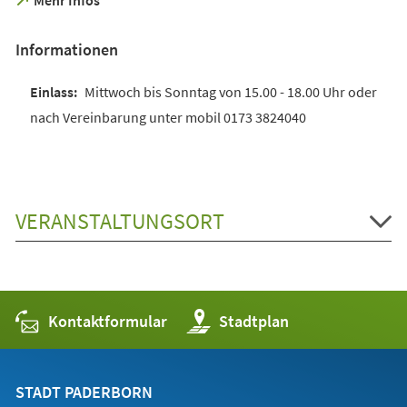
in
einem
Informationen
neuen
Tab)
Mittwoch bis Sonntag von 15.00 - 18.00 Uhr oder
nach Vereinbarung unter mobil 0173 3824040
VERANSTALTUNGSORT
Kontaktformular
(Öffnet
Stadtplan
in
einem
neuen
Tab)
STADT PADERBORN