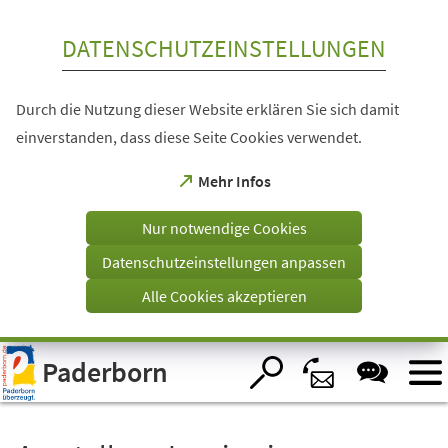
Inhalt anspringen
DATENSCHUTZEINSTELLUNGEN
Durch die Nutzung dieser Website erklären Sie sich damit
einverstanden, dass diese Seite Cookies verwendet.
(Öffnet
Mehr Infos
in
einem
Nur notwendige Cookies
neuen
Tab)
Datenschutzeinstellungen anpassen
Alle Cookies akzeptieren
Visuelle
Paderborn
Assistenzsoftware
öffnen.