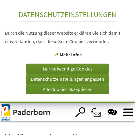
Inhalt anspringen
DATENSCHUTZEINSTELLUNGEN
Durch die Nutzung dieser Website erklären Sie sich damit
einverstanden, dass diese Seite Cookies verwendet.
(Öffnet
Mehr Infos
in
einem
Nur notwendige Cookies
neuen
Tab)
Datenschutzeinstellungen anpassen
Alle Cookies akzeptieren
Visuelle
Paderborn
Assistenzsoftware
öffnen.