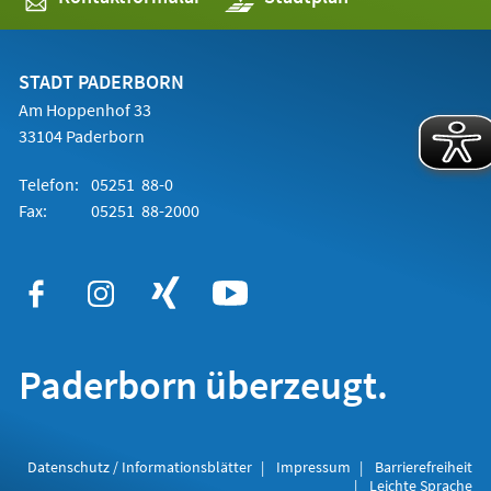
in
einem
neuen
Tab)
STADT PADERBORN
Am Hoppenhof 33
33104 Paderborn
Telefon:
05251 88-0
Fax:
05251 88-2000
Paderborn überzeugt.
Datenschutz / Informationsblätter
Impressum
Barrierefreiheit
Leichte Sprache