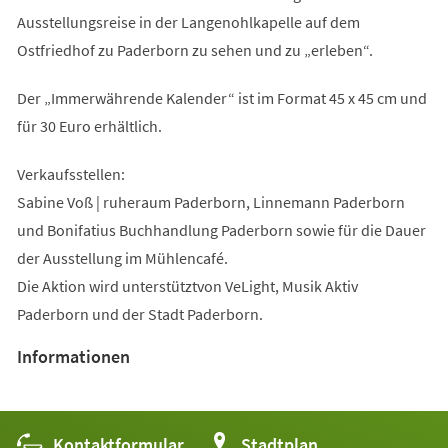
Ausstellungsreise in der Langenohlkapelle auf dem
Ostfriedhof zu Paderborn zu sehen und zu „erleben“.
Der „Immerwährende Kalender“ ist im Format 45 x 45 cm und
für 30 Euro erhältlich.
Verkaufsstellen:
Sabine Voß | ruheraum Paderborn, Linnemann Paderborn
und Bonifatius Buchhandlung Paderborn sowie für die Dauer
der Ausstellung im Mühlencafé.
Die Aktion wird unterstütztvon VeLight, Musik Aktiv
Paderborn und der Stadt Paderborn.
Informationen
Kontaktformular
(Öffnet
Stadtplan